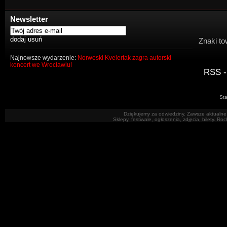
Newsletter
Znaki to
Najnowsze wydarzenie:
Norweski Kvelertak zagra autorski
koncert we Wrocławiu!
RSS -
Sta
Dziękujemy za odwiedziny. Zawsze aktualne 
Sklepy, festiwale, ogłoszenia, zdjęcia, bilety. R