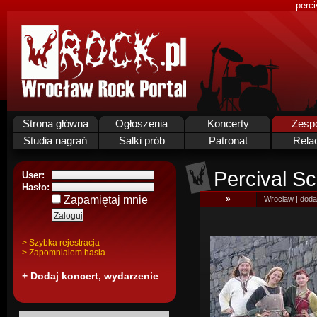
perci
Strona główna
Ogłoszenia
Koncerty
Zesp
Studia nagrań
Salki prób
Patronat
Rela
Percival S
User:
Hasło:
Zapamiętaj mnie
»
Wroclaw | doda
> Szybka rejestracja
> Zapomnialem hasla
+ Dodaj koncert, wydarzenie