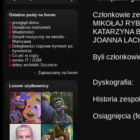
Członkowie ze
Ostatnie posty na forum
MIKOŁAJ RYB
przegląd domu
Doradźcie instrument
KATARZYNA 
Wiadomości
Zespół muzyczny na wesele -
JOANNA LAC
Warszawa
Dolegliwości ciążowe trymestr po
trymestrze
Byli członkowi
Co pić w ciąży
serwis IT i GSM
dobry architekt Szczecin
Zapraszamy na forum
Dyskografia:
Losowi użytkownicy
Historia zespo
Osiągnięcia (f